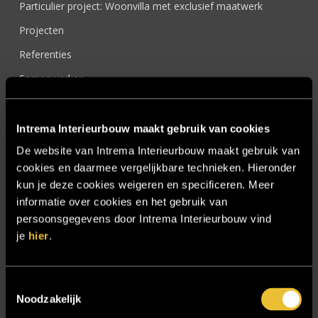
Particulier project: Woonvilla met exclusief maatwerk
Projecten
Referenties
Samenwerken
Sensire
Showroom
Intrema Interieurbouw maakt gebruik van cookies
SIDN
De website van Intrema Interieurbouw maakt gebruik van
cookies en daarmee vergelijkbare technieken. Hieronder
Trebbe MiddenWest
kun je deze cookies weigeren en specificeren. Meer
TV lift
informatie over cookies en het gebruik van
persoonsgegevens door Intrema Interieurbouw vind
Twentsch Hooratelier
je
hier
.
Vacature Allround monteur interieurbouwer
Vacatures
Toestemmingsselectie
Zakelijk
Noodzakelijk