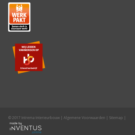
© 2017 Intrema Interieurbouw |
Algemene Voorwaarden
|
Sitemap
|