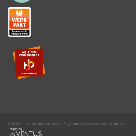
© 2017 Intrema Interieurbouw |
Algemene Voorwaarden
|
Sitemap
|