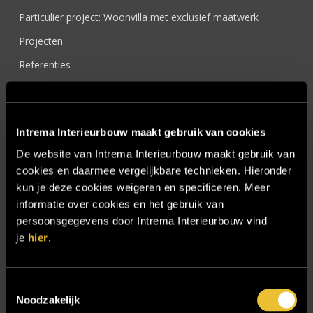
Particulier project: Woonvilla met exclusief maatwerk
Projecten
Referenties
Samenwerken
Sensire
Intrema Interieurbouw maakt gebruik van cookies
Showroom
De website van Intrema Interieurbouw maakt gebruik van
SIDN
cookies en daarmee vergelijkbare technieken. Hieronder
Trebbe MiddenWest
kun je deze cookies weigeren en specificeren. Meer
informatie over cookies en het gebruik van
TV lift
persoonsgegevens door Intrema Interieurbouw vind
Twentsch Hooratelier
je
hier
.
Vacature Allround monteur interieurbouwer
Vacatures
Toestemmingsselectie
Noodzakelijk
Zakelijk