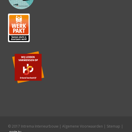
© 2017 Intrema Interieurbouw |
Algemene Voorwaarden
|
Sitemap
|