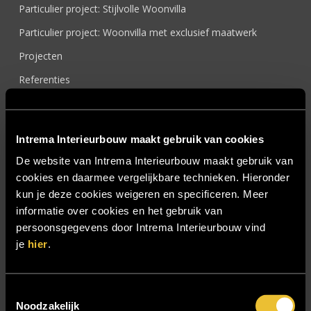
Particulier project: Stijlvolle Woonvilla
Particulier project: Woonvilla met exclusief maatwerk
Projecten
Referenties
Samenwerken
Sensire
Intrema Interieurbouw maakt gebruik van cookies
Showroom
De website van Intrema Interieurbouw maakt gebruik van
SIDN
cookies en daarmee vergelijkbare technieken. Hieronder
kun je deze cookies weigeren en specificeren. Meer
Trebbe MiddenWest
informatie over cookies en het gebruik van
TV lift
persoonsgegevens door Intrema Interieurbouw vind
je
hier
.
Twentsch Hooratelier
Vacature Allround monteur interieurbouwer
Vacatures
Toestemmingsselectie
Noodzakelijk